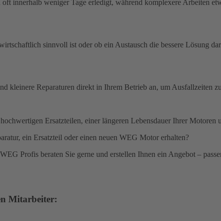
oft innerhalb weniger Tage erledigt, während komplexere Arbeiten et
rtschaftlich sinnvoll ist oder ob ein Austausch die bessere Lösung darst
nd kleinere Reparaturen direkt in Ihrem Betrieb an, um Ausfallzeiten z
, hochwertigen Ersatzteilen, einer längeren Lebensdauer Ihrer Motoren 
aratur, ein Ersatzteil oder einen neuen WEG Motor erhalten?
re WEG Profis beraten Sie gerne und erstellen Ihnen ein Angebot – pas
n Mitarbeiter: