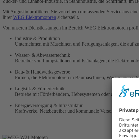
Zucker- und Ethanol-Industrie, in Stahlindustrie, die Schifffahrt, im B
Mit Augustin profitieren Sie von einem umfassenden Service aus einer
Ihrer
WEG Elektromotoren
sicherstellt.
Von unseren Dienstleistungen im Bereich WEG Elektromotoren profit
Industrie & Produktion
Unternehmen mit Maschinen und Fertigungsanlagen, die auf zuv
Wasser- & Abwassertechnik
Betreiber von Pumpstationen und Kläranlagen, die Elektromoto
Bau- & Handwerksgewerbe
Firmen, die Elektromotoren in Baumaschinen, Werkzeugen oder
Logistik & Fördertechnik
Betriebe mit Förderbändern, Hebesystemen oder automatisiert
Energieversorgung & Infrastruktur
Kraftwerke, Netzbetreiber und kommunale Versorger, die Elekt
Wir 