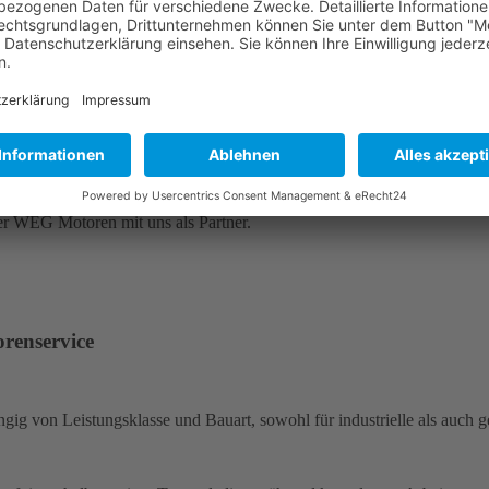
Weitere Informationen zu WEG Motoren finden Sie hier (Klick)
G Motor von Experten warten!
rer WEG Motoren mit uns als Partner.
renservice
gig von Leistungsklasse und Bauart, sowohl für industrielle als auc