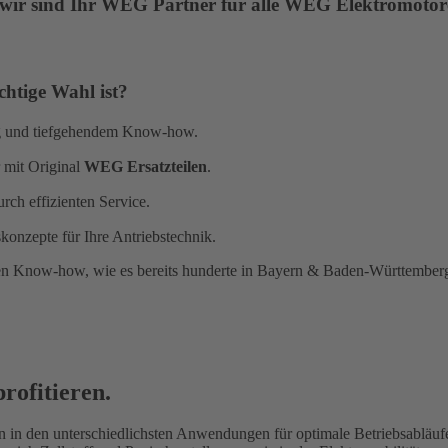
 wir sind Ihr WEG Partner für alle WEG Elektromotor
tige Wahl ist?
ung und tiefgehendem Know-how.
 mit Original
WEG Ersatzteilen
.
rch effizienten Service.
onzepte für Ihre Antriebstechnik.
n Know-how, wie es bereits hunderte in Bayern & Baden-Württemberg t
rofitieren.
in den unterschiedlichsten Anwendungen für optimale Betriebsabläufe