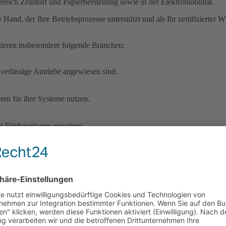
ereich Zellstoff und Papierherstellung sowie in der Elektromobilität.
 Hand, der Ihre Betriebsprozesse unterstützt und als Ihr zertifizierte
ieren insbesondere folgende Branchen:
erlässige Antriebe angewiesen sind.
ren für ihre Systeme nutzen.
 Förderanlagen einsetzen.
en Lagersystemen.
romotoren in ihren Anlagen betreiben.
bieten Ihnen einen erfahrenen Service u. a.