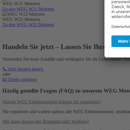
WEG W21 Motoren
Zu den WEG W21 Motoren
WEG W22 Motoren
Zu den WEG W22 Motoren
Handeln Sie jetzt – Lassen Sie Ihren WE
Vermeiden Sie teure Ausfälle und verlängern Sie die Lebensdauer Ih
📞 Jetzt beraten lassen
oder
📧 Direkt anfragen
Häufig gestellte Fragen (FAQ) zu unserem WEG Moto
Welche WEG Elektromotoren können Sie reparieren?
Wir reparieren und warten nahezu alle WEG Elektromotoren, unabhän
Wie lange dauert eine Reparatur oder Wartung?