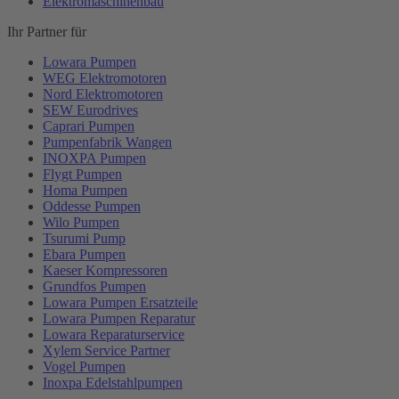
Elektromaschinenbau
Ihr Partner für
Lowara Pumpen
WEG Elektromotoren
Nord Elektromotoren
SEW Eurodrives
Caprari Pumpen
Pumpenfabrik Wangen
INOXPA Pumpen
Flygt Pumpen
Homa Pumpen
Oddesse Pumpen
Wilo Pumpen
Tsurumi Pump
Ebara Pumpen
Kaeser Kompressoren
Grundfos Pumpen
Lowara Pumpen Ersatzteile
Lowara Pumpen Reparatur
Lowara Reparaturservice
Xylem Service Partner
Vogel Pumpen
Inoxpa Edelstahlpumpen