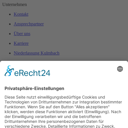
Unternehmen
Kontakt
Ansprechpartner
Über uns
Karriere
Niederlassung Kulmbach
Pumpencenter
Grundfos Servicepartner
Abus Kran Reparaturservice
Leckageortung
Leckagesuche
Caprari Tauchpumpen
INOXPA® Partner