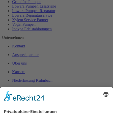
Grundfos Pumpen
Lowara Pumpen Ersatzteile
Lowara Pumpen Reparatur
Lowara Reparaturservice
Xylem Service Partner
Vogel Pumpen
Inoxpa Edelstahlpumpen
Unternehmen
Kontakt
Ansprechpartner
Über uns
Karriere
Niederlassung Kulmbach
Pumpencenter
Grundfos Servicepartner
Abus Kran Reparaturservice