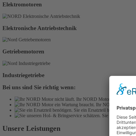
Elektromotoren
Elektronische Antriebstechnik
Getriebemotoren
Industriegetriebe
Bei uns sind Sie richtig wenn:
Ihr NORD Motor nicht läuft.
Ihr NORD Motor ein
Sie ein Ersatzteil benötigen.
Sie unseren Hol- 
Unsere Leistungen