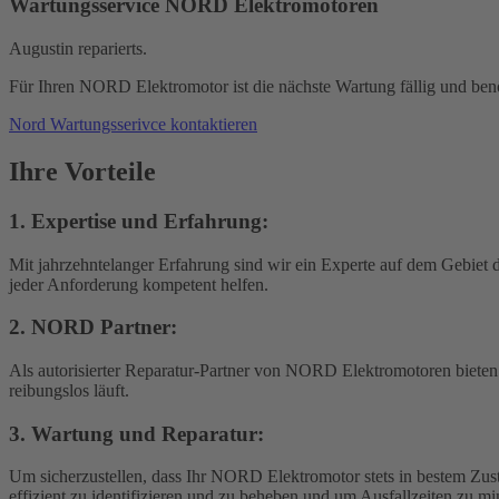
Wartungsservice NORD Elektromotoren
Augustin reparierts.
Für Ihren NORD Elektromotor ist die nächste Wartung fällig und benö
Nord Wartungsserivce kontaktieren
Ihre Vorteile
1. Expertise und Erfahrung
:
Mit jahrzehntelanger Erfahrung sind wir ein Experte auf dem Gebiet
jeder Anforderung kompetent helfen.
2. NORD Partner
:
Als autorisierter Reparatur-Partner von NORD Elektromotoren bieten w
reibungslos läuft.
3. Wartung und Reparatur
:
Um sicherzustellen, dass Ihr NORD Elektromotor stets in bestem Zusta
effizient zu identifizieren und zu beheben und um Ausfallzeiten zu mi