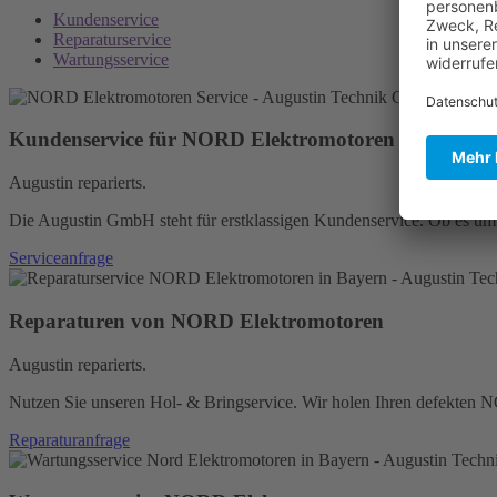
Kundenservice
Reparaturservice
Wartungsservice
Kundenservice für NORD Elektromotoren
Augustin reparierts.
Die Augustin GmbH steht für erstklassigen Kundenservice. Ob es um Er
Serviceanfrage
Reparaturen von NORD Elektromotoren
Augustin reparierts.
Nutzen Sie unseren Hol- & Bringservice. Wir holen Ihren defekten N
Reparaturanfrage