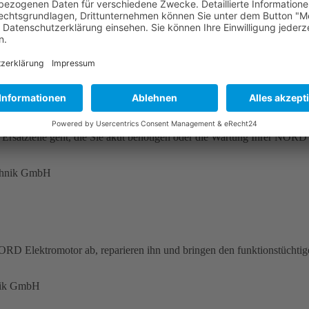
satzteile geht, die Sie akut benötigen oder die Wartung Ihrer NORD El
ORD Elektromotor ab, reparieren ihn und bringen den funktionstüchti